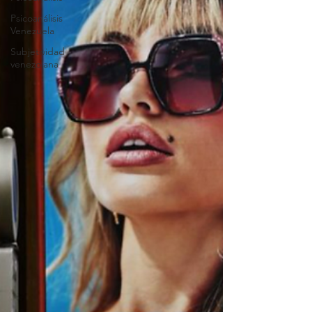
Psicoanálisis
Venezuela
Subjetividad
venezolana