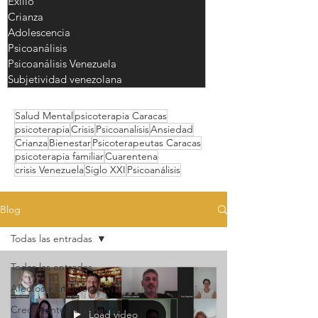
Exilio
Crianza
Adolescencia
Psicoanálisis
Psicoanálisis Venezuela
Subjetividad venezolana
Salud Mental
psicoterapia Caracas
psicoterapia
Crisis
Psicoanalisis
Ansiedad
Crianza
Bienestar
Psicoterapeutas Caracas
psicoterapia familiar
Cuarentena
crisis Venezuela
Siglo XXI
Psicoanálisis
Blog
Todas las entradas
Todas las entradas
Afectos y Emociones
Crecimiento Personal
Load video