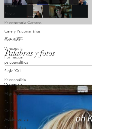
Familia
Pareja
Psicoterapia Caracas
Cine y Psiconanálisis
21 ene 2025
Cambios
Venezuela
Palabras y fotos
Formación
psicoanalítica
Siglo XXI
Psicoanálisis
Venezuela
Migración
Exilio
Crianza
Adolescencia
Psicoanálisis