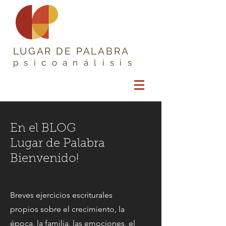
LUGAR DE PALABRA
psicoanálisis
En el BLOG
Lugar de Palabra
Bienvenido!
Breves ejercicios escriturales
propios sobre el crecimiento, la
época, la familia, las emociones, el