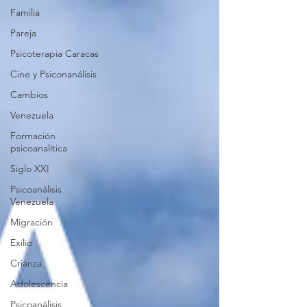
Familia
Pareja
Psicoterapia Caracas
Cine y Psiconanálisis
Cambios
Venezuela
Formación
psicoanalítica
Siglo XXI
Psicoanálisis
Venezuela
Migración
Exilio
Crianza
Adolescencia
Psicoanálisis