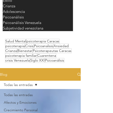
Exilio
Crianza
Adolescencia
Psicoanálisis
Psicoanálisis Venezuela
Subjetividad venezolana
Salud Mental
psicoterapia Caracas
psicoterapia
Crisis
Psicoanalisis
Ansiedad
Crianza
Bienestar
Psicoterapeutas Caracas
psicoterapia familiar
Cuarentena
crisis Venezuela
Siglo XXI
Psicoanálisis
Blog
Todas las entradas
Todas las entradas
Afectos y Emociones
Crecimiento Personal