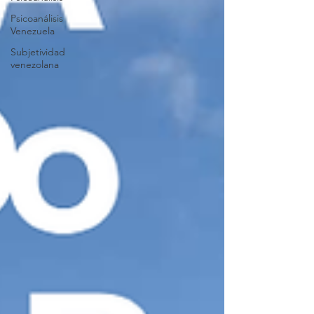
Psicoanálisis
Venezuela
Subjetividad
venezolana