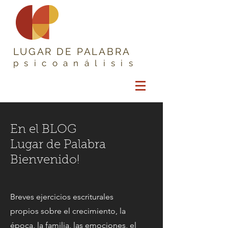
LUGAR DE PALABRA
psicoanálisis
En el BLOG
Lugar de Palabra
Bienvenido!
Breves ejercicios escriturales
propios sobre el crecimiento, la
época, la familia, las emociones, el