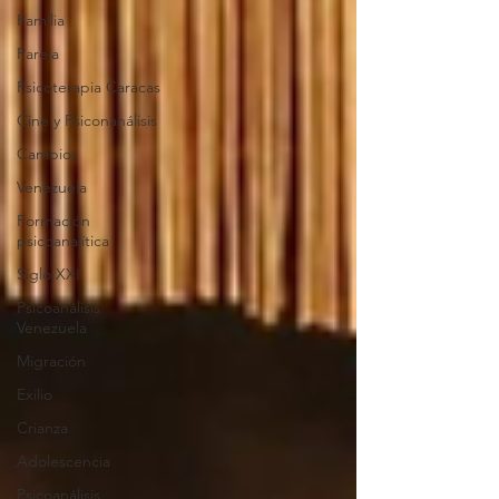
Familia
Pareja
Psicoterapia Caracas
Cine y Psiconanálisis
Cambios
Venezuela
Formación
psicoanalítica
Siglo XXI
Psicoanálisis
Venezuela
Migración
Exilio
Crianza
Adolescencia
Psicoanálisis