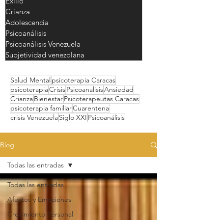
Exilio
Crianza
Adolescencia
Psicoanálisis
Psicoanálisis Venezuela
Subjetividad venezolana
Salud Mental
psicoterapia Caracas
psicoterapia
Crisis
Psicoanalisis
Ansiedad
Crianza
Bienestar
Psicoterapeutas Caracas
psicoterapia familiar
Cuarentena
crisis Venezuela
Siglo XXI
Psicoanálisis
Blog
Todas las entradas
Todas las entradas
Afectos y Emociones
Crecimiento Personal