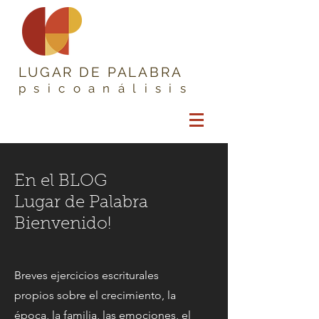
LUGAR DE PALABRA
psicoanálisis
En el BLOG
Lugar de Palabra
Bienvenido!
Breves ejercicios escriturales
propios sobre el crecimiento, la
época, la familia, las emociones, el