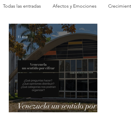
Todas las entradas
Afectos y Emociones
Crecimient
Pareja
Psicoterapia Caracas
Cine y Psiconanáli
11 ene
Venezuela
Formación psicoanalítica
Siglo XXI
Psicoanálisis Venezuela
Migración
Exilio
Adolescencia
Psicoanálisis
Psicoanálisis Vene
Venezuela un sentido por
cifrar
Subjetividad venezolana