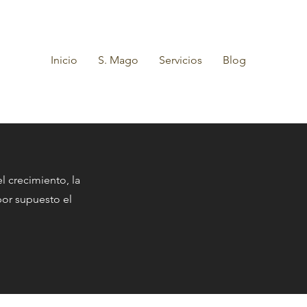
Inicio
S. Mago
Servicios
Blog
l crecimiento, la
 por supuesto el