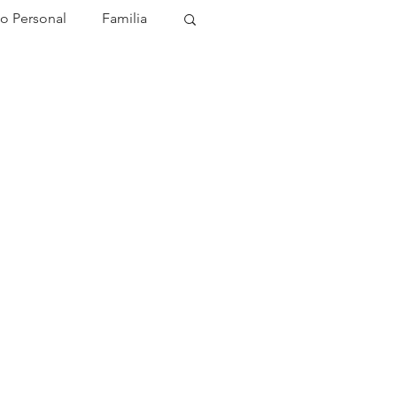
o Personal
Familia
sis
Cambios
Crianza
zuela