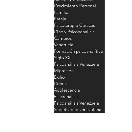
Crecimiento Personal
Familia
Pareja
Psicoterapia Caracas
Cine y Psiconanálisis
Cambios
Venezuela
Formación psicoanalítica
Siglo XXI
Psicoanálisis Venezuela
Migración
Exilio
Crianza
Adolescencia
Psicoanálisis
Psicoanálisis Venezuela
Subjetividad venezolana