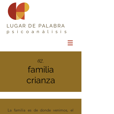
LUGAR DE PALABRA
psicoanálisis
02.
familia
crianza
La familia es de donde venimos, el