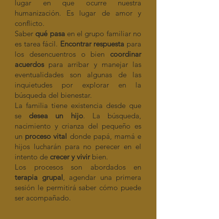
lugar en que ocurre nuestra
humanización. Es lugar de amor y
conflicto.
Saber
qué pasa
en el grupo familiar no
es tarea fácil.
Encontrar respuesta
para
los desencuentros o bien
coordinar
acuerdos
para arribar y manejar las
eventualidades son algunas de las
inquietudes por explorar en la
búsqueda del bienestar.
La familia tiene existencia desde que
se
desea un hijo
. La búsqueda,
nacimiento y crianza del pequeño es
un
proceso vital
donde papá, mamá e
hijos lucharán para no perecer en el
intento de
crecer y vivir
bien.
Los procesos son abordados en
terapia grupal
, agendar una primera
sesión le permitirá saber cómo puede
ser acompañado.