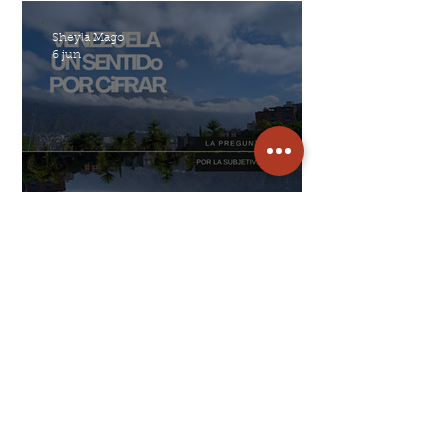
Sheyla Mago
6 jun
Conversar en psicoterapia
¿Qué me pasa?
Sheyla Mago
19 abr