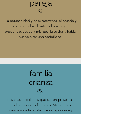
pareja
02.
La personalidad y las expectativas, el pasado y
lo que vendrá, desafían el vínculo y el
encuentro. Los sentimientos. Escuchar y hablar
vuelve a ser una posibilidad.
familia
crianza
03.
Pensar las dificultades que suelen presentarse
en las relaciones familiares. Atender los
cambios de la familia que se reproduce y