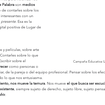
e Palabra
 son 
medios
 de contarles sobre los 
 interesantes con un 
, presente
. Esa es la 
gital positiva de Lugar de 
s y películas, sobre arte 
 Contarles sobre lo que 
cribir sobre el 
Campaña Educativa 
recer
 como personas o 
iar, de la pareja o del equipo profesional. Pensar sobre los efec
do lo que nos entusiasma.
ento, nos mueve la ternura
. Nos mueve 
el que busca ser escu
existente
, siempre sujeto de derecho, sujeto libre, sujeto pensan
frir
.