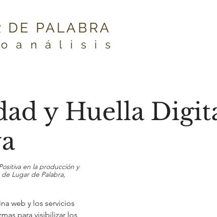
 DE PALABRA
coanálisis
dad y Huella Digit
va
Positiva en la producción y 
 de Lugar de Palabra, 
na web y los servicios 
mas para visibilizar los 