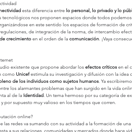
ctividad
nectividad
 esta diferencia entre 
lo personal, lo privado y lo púb
vos tecnológicos nos proponen espacios donde todos podemos 
ganizándose en este sentido los espacios de formación de crit
egulaciones, de integración de la norma, de intercambio efecti
s de crecimiento
 en el orden de la 
comunicación
. ¡Vaya consecu
ternet
tudio existente que propone abordar los 
efectos críticos
 en el 
ón como 
Unicef
 estimula su investigación y difusión con la idea 
o pleno de los individuos como sujetos humanos
. Ya escribirem
 entre los alarmantes problemas que han surgido en la vida onlin
ta al de la 
Identidad
. Un tema hermoso por su categoría de exi
y por supuesto muy valioso en los tiempos que corren.
putación online? 
e las redes va sumando con su actividad a la formación de una 
sta a sus relaciones, comunidades y mercados donde hace vida