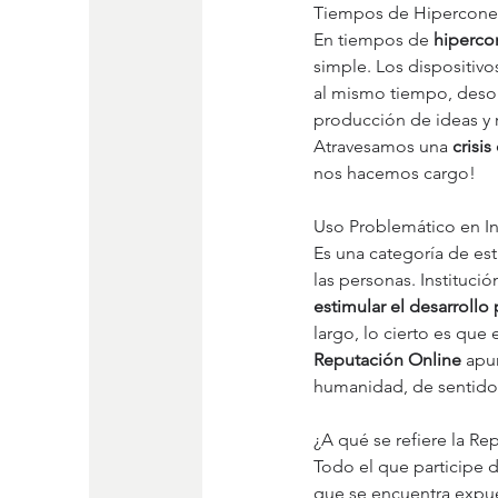
Tiempos de Hipercone
En tiempos de 
hiperco
simple. Los dispositi
al mismo tiempo, desor
producción de ideas y r
Atravesamos una 
crisi
nos hacemos cargo!
Uso Problemático en In
Es una categoría de es
las personas. Instituci
estimular el desarroll
largo, lo cierto es que
Reputación Online
 apun
humanidad, de sentido 
¿A qué se refiere la Re
Todo el que participe d
que se encuentra expue