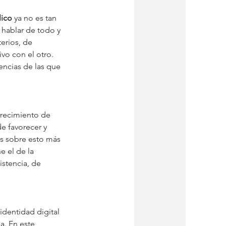
lico 
ya no es tan 
hablar de todo y 
erios, de 
vo con el otro. 
encias de las que 
crecimiento de 
de favorecer y 
os sobre esto más 
e el de la 
stencia, de 
identidad digital 
. En este 