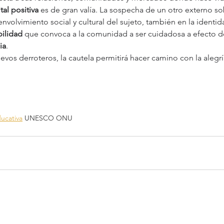
tal positiva
 es de gran valía. La sospecha de un otro externo sob
envolvimiento social y cultural del sujeto, también en la identid
bilidad
 que convoca a la comunidad a ser cuidadosa a efecto de
ia
. 
os derroteros, la cautela permitirá hacer camino con la alegrí
ucativa
 UNESCO ONU