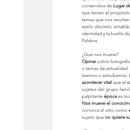
contenidos de 
Lugar d
que tienen el propósito
temas que nos resultan
estilo 
discreto, amable
identidad y la huella di
Palabra.
¿Qué nos mueve?
Opinar
 sobre fotografía
o temas de actualidad.
leemos o estudiamos. Es
acontecer vital
 que el 
c
sujetos del grupo famil
palpitante 
época
 es to
Nos mueve el conocimi
convoca el otro como 
sujeto que 
no quiere su