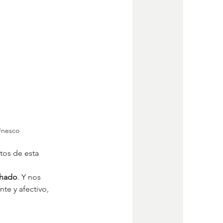
Unesco
tos de esta 
chado
. Y nos 
te y afectivo, 