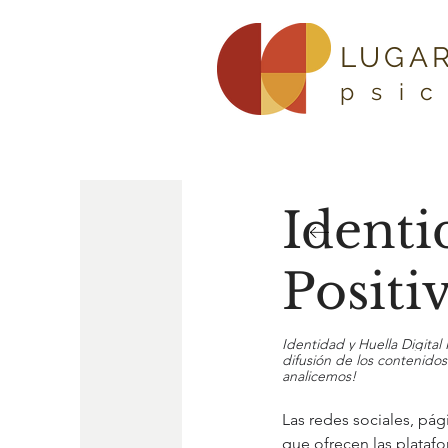
LUGAR
psi
Identi
Positi
Identidad y Huella Digital 
difusión de los contenidos
analicemos!
Las redes sociales, pági
que ofrecen las platafor