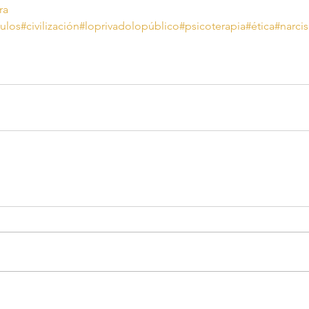
ra
culos
#civilización
#loprivadolopúblico
#psicoterapia
#ética
#narci