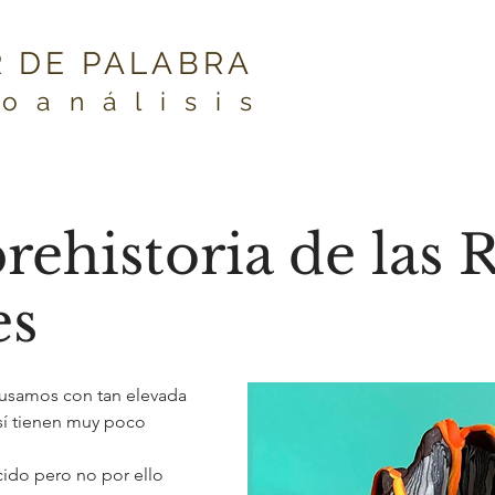
 DE PALABRA
coanálisis
prehistoria de las 
es
 usamos con tan elevada 
esí tienen muy poco 
cido pero no por ello 