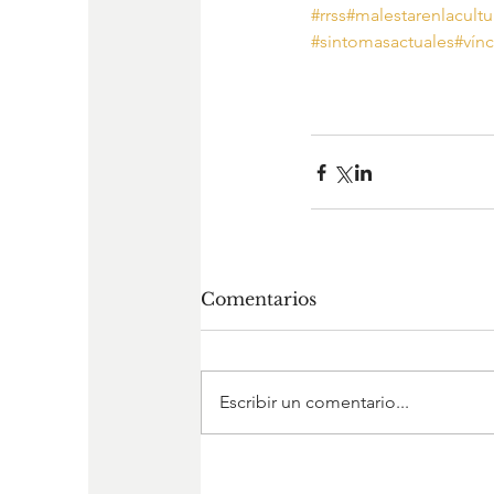
#rrss
#malestarenlacultu
#sintomasactuales
#vín
Comentarios
Escribir un comentario...