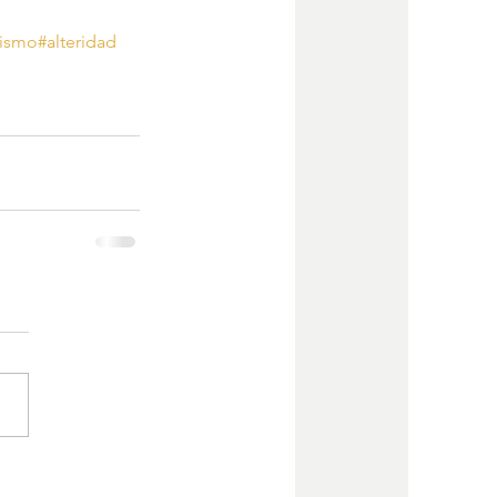
sismo
#alteridad