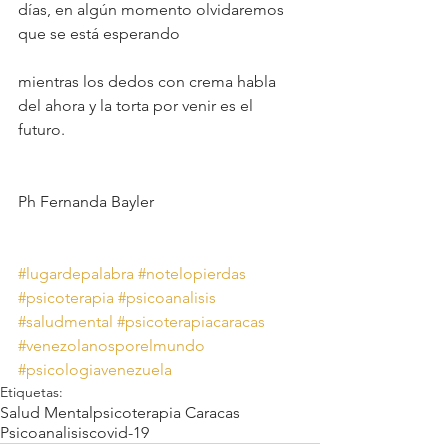
días, en algún momento olvidaremos 
que se está esperando
mientras los dedos con crema habla 
del ahora y la torta por venir es el 
futuro.
Ph Fernanda Bayler
#lugardepalabra
#notelopierdas
#psicoterapia
#psicoanalisis
#saludmental
#psicoterapiacaracas
#venezolanosporelmundo
#psicologiavenezuela
Etiquetas:
Salud Mental
psicoterapia Caracas
Psicoanalisis
covid-19