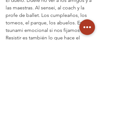
El duelo. Duele no ver a los amigos y a 
las maestras. Al sensei, al coach y la 
profe de ballet. Los cumpleaños, los 
torneos, el parque, los abuelos. Es un 
tsunami emocional si nos fijamos bien. 
Resistir es también lo que hace el 
adulto, pues con cada renuncia y 
cambio admitimos que lo que 
construimos, por ahora, no estarás más.
Esta cotidianidad tiene otro tiempo, 
otro ritmo. Importante poder 
escucharle para poderle danzar.
Ilustración de Pascal Campion Art
#notelopierdas
#home
#LDP
#lugardepalabra
#psicoterapia