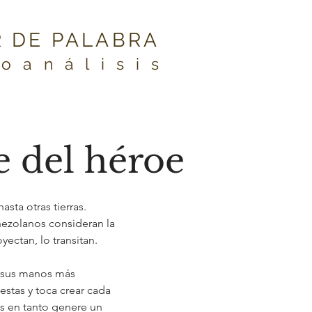
 DE PALABRA
coanálisis
je del héroe
sta otras tierras. 
ezolanos consideran la 
oyectan, lo transitan.
e sus manos más 
stas y toca crear cada 
s en tanto genere un 